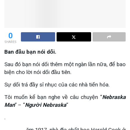
0
SHARES
Ban đầu bạn nói dối.
Sau đó bạn nói dối thêm một ngàn lần nữa, để bao
biện cho lời nói dối đầu tiên.
Sự dối trá đầy sỉ nhục của các nhà tiến hóa.
Tôi muốn kể bạn nghe về câu chuyện “
Nebraska
Man
” – “
Người Nebraska
“
.
ăm 1917, nhà địa chất học Harold Cook ở