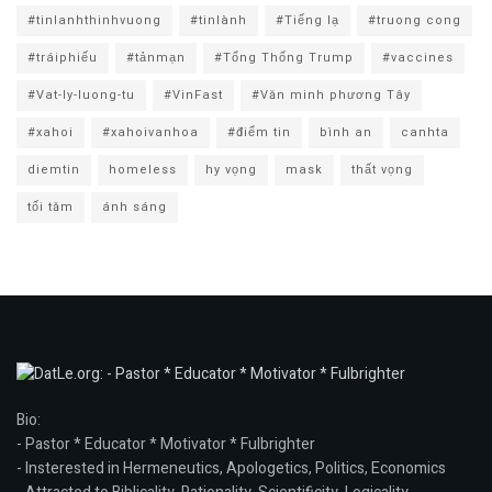
#tinlanhthinhvuong
#tinlành
#Tiếng lạ
#truong cong
#tráiphiếu
#tảnmạn
#Tổng Thống Trump
#vaccines
#Vat-ly-luong-tu
#VinFast
#Văn minh phương Tây
#xahoi
#xahoivanhoa
#điểm tin
bình an
canhta
diemtin
homeless
hy vọng
mask
thất vọng
tối tăm
ánh sáng
Bio:
- Pastor * Educator * Motivator * Fulbrighter
- Insterested in Hermeneutics, Apologetics, Politics, Economics