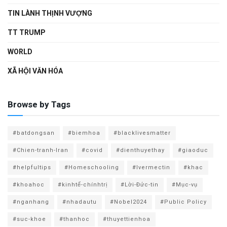
TIN LÀNH THỊNH VƯỢNG
TT TRUMP
WORLD
XÃ HỘI VĂN HÓA
Browse by Tags
#batdongsan
#biemhoa
#blacklivesmatter
#Chien-tranh-Iran
#covid
#dienthuyethay
#giaoduc
#helpfultips
#Homeschooling
#Ivermectin
#khac
#khoahoc
#kinhtế-chínhtrị
#Lời-Đức-tin
#Mục-vụ
#nganhang
#nhadautu
#Nobel2024
#Public Policy
#suc-khoe
#thanhoc
#thuyettienhoa