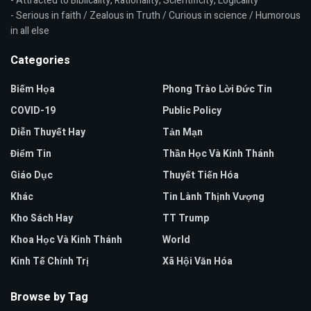
- Attracted to Biblicality, Rationality, Scientificity, Logicality
- Serious in faith / Zealous in Truth / Curious in science / Humorous
in all else
Categories
Biếm Họa
Phong Trào Lời Đức Tin
COVID-19
Public Policy
Diễn Thuyết Hay
Tản Mạn
Điểm Tin
Thần Học Và Kinh Thánh
Giáo Dục
Thuyết Tiến Hóa
Khác
Tin Lành Thịnh Vượng
Kho Sách Hay
TT Trump
Khoa Học Và Kinh Thánh
World
Kinh Tế Chính Trị
Xã Hội Văn Hóa
Browse by Tag