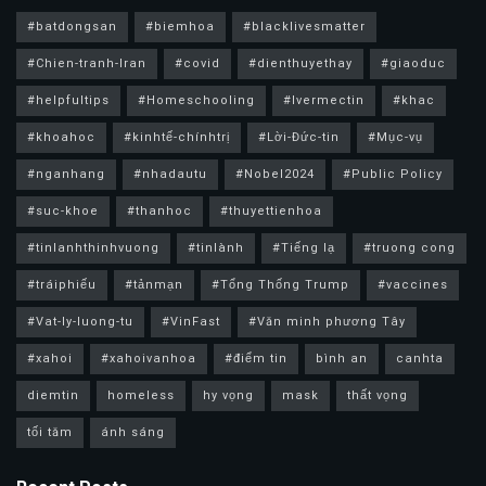
#batdongsan
#biemhoa
#blacklivesmatter
#Chien-tranh-Iran
#covid
#dienthuyethay
#giaoduc
#helpfultips
#Homeschooling
#Ivermectin
#khac
#khoahoc
#kinhtế-chínhtrị
#Lời-Đức-tin
#Mục-vụ
#nganhang
#nhadautu
#Nobel2024
#Public Policy
#suc-khoe
#thanhoc
#thuyettienhoa
#tinlanhthinhvuong
#tinlành
#Tiếng lạ
#truong cong
#tráiphiếu
#tảnmạn
#Tổng Thống Trump
#vaccines
#Vat-ly-luong-tu
#VinFast
#Văn minh phương Tây
#xahoi
#xahoivanhoa
#điểm tin
bình an
canhta
diemtin
homeless
hy vọng
mask
thất vọng
tối tăm
ánh sáng