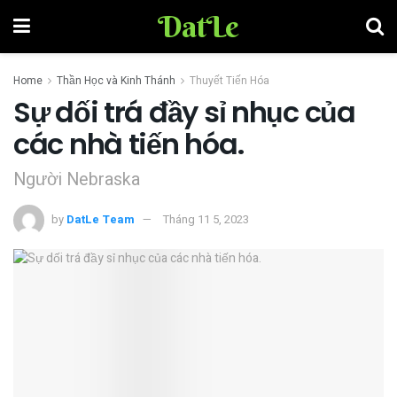
DatLe
Home
Thần Học và Kinh Thánh
Thuyết Tiến Hóa
Sự dối trá đầy sỉ nhục của
các nhà tiến hóa.
Người Nebraska
by
DatLe Team
Tháng 11 5, 2023