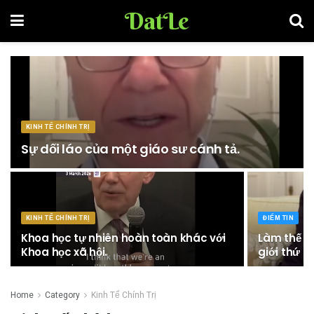
DatLe
KINH TẾ CHÍNH TRỊ
Sự dối láo của một giáo sư cánh tả.
KINH TẾ CHÍNH TRỊ
ĐIỂM TIN
Khoa học tự nhiên hoàn toàn khác với
Làm thế nà
Khoa học xã hội.
giới thứ b
Home
Category
Kinh Tế Chính Trị