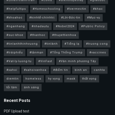
#Chien-tranh-Iran
#covid
#dienthuyethay
#giaoduc
#helpfultips
#Homeschooling
#Ivermectin
#khac
#khoahoc
#kinhtế-chínhtrị
#Lời-Đức-tin
#Mục-vụ
#nganhang
#nhadautu
#Nobel2024
#Public Policy
#suc-khoe
#thanhoc
#thuyettienhoa
#tinlanhthinhvuong
#tinlành
#Tiếng lạ
#truong cong
#tráiphiếu
#tảnmạn
#Tổng Thống Trump
#vaccines
#Vat-ly-luong-tu
#VinFast
#Văn minh phương Tây
#xahoi
#xahoivanhoa
#điểm tin
bình an
canhta
diemtin
homeless
hy vọng
mask
thất vọng
tối tăm
ánh sáng
Recent Posts
PDF Upload test