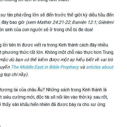
sự tàn phá rộng lớn sẽ đến trước thế giới kỳ diệu hầu đến
c đây bao giờ
(xem Mathiơ 24:21-22; Đaniên 12:1; Giêrêmi
 tồn sinh của con người sẽ ở trong chỗ bị đe dọa!
 lời tiên tri được viết ra trong Kinh thánh cách đây nhiều
t phương thức rất lớn. Không một chỗ nào thực hơn Trung
mặc dù bạn có thể kiếm được một sự hiểu biết về vai trò
 quyển
The Middle East in Bible Prophecy
và
articles about
g tạp chí nầy)
.
về tương lai của châu Âu? Những sách trong Kinh thánh là
 siêu cường mới, độc tài sẽ nổi lên vào thời kỳ sau rốt,
 sẽ thấy sân khấu hiển nhiên đã được bày ra cho sự ứng