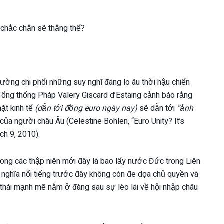
o chắc chắn sẽ thắng thế?
ờng chi phối những suy nghĩ đáng lo âu thời hậu chiến
Tổng thống Pháp Valery Giscard d’Estaing cảnh báo rằng
mặt kinh tế
(dẫn tới đồng euro ngày nay)
sẽ dẫn tới
“ảnh
của người châu Âu (Celestine Bohlen, “Euro Unity? It’s
h 9, 2010).
rong các thập niên mới đây là bao lấy nước Đức trong Liên
nghĩa nổi tiếng trước đây không còn đe dọa chủ quyền và
 thái mạnh mẽ nằm ở đàng sau sự lèo lái về hội nhập châu