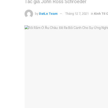
Tác giả John Ross Schroeder
by
DatLe Team
Tháng 12 7, 2021
in
Kinh Tế C