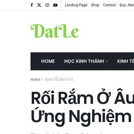
Landing Page
Shop
Contact
Buy JN
DatLe
HOME
HỌC KINH THÁNH
KINH T
Home
Kinh Tế Chính Trị
Rối Rắm Ở Âu
Ứng Nghiệm L