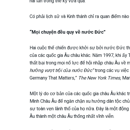
hai lần trong thế kỷ vừa qua.
Có phải lịch sử và Kinh thánh chỉ ra quan điểm nà
“Mọi chuyện đều quy về nước Đức”
Hai cuộc thế chiến được khởi sự bởi nước Đức thư
của các quốc gia Âu châu khác. Năm 1997, khi ấy 
thất bại trong mọi nổ lực để hội nhập châu Âu về 
hưởng vượt trội của nước Đức”
trong các vụ việc 
Germany That Matters,”
The New York Times,
Marc
Một lý do cơ bản của các quốc gia châu Âu khác t
Minh Châu Âu để ngăn chặn xu hướng dân tộc chủ 
sự toàn vẹn lãnh thổ của họ nữa. Đây là một động
Âu thành một châu Âu thống nhất vĩnh viễn.