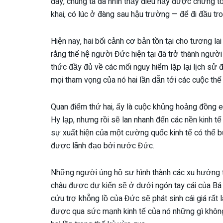
đây, chúng ta đã nhìn thấy điều nầy được chứng tỏ
khai, có lúc ở đàng sau hậu trường — để đi đầu tr
Hiện nay, hai bối cảnh cơ bản tồn tại cho tương la
rằng thế hệ người Đức hiện tại đã trở thành người
thức đầy đủ về các mối nguy hiểm lặp lại lịch sử đ
mọi tham vọng của nó hai lần dẫn tới các cuộc thế 
Quan điểm thứ hai, ấy là cuộc khủng hoảng đồng e
Hy lạp, nhưng rồi sẽ lan nhanh đến các nền kinh tế
sự xuất hiện của một cường quốc kinh tế có thể 
được lãnh đạo bởi nước Đức.
Những người ủng hộ sự hình thành các xu hướng t
châu được dự kiến sẽ ở dưới ngón tay cái của Bá 
cứu trợ khỗng lồ của Đức sẽ phát sinh cái giá rất 
được qua sức mạnh kinh tế của nó những gì khôn