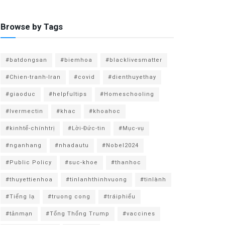
Browse by Tags
#batdongsan
#biemhoa
#blacklivesmatter
#Chien-tranh-Iran
#covid
#dienthuyethay
#giaoduc
#helpfultips
#Homeschooling
#Ivermectin
#khac
#khoahoc
#kinhtế-chínhtrị
#Lời-Đức-tin
#Mục-vụ
#nganhang
#nhadautu
#Nobel2024
#Public Policy
#suc-khoe
#thanhoc
#thuyettienhoa
#tinlanhthinhvuong
#tinlành
#Tiếng lạ
#truong cong
#tráiphiếu
#tảnmạn
#Tổng Thống Trump
#vaccines