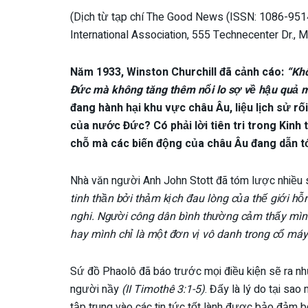
(Dịch từ tạp chí The Good News (ISSN: 1086-9514
International Association, 555 Technecenter Dr., 
Năm
1933, Winston Churchill đã cảnh cáo:
“Khô
Đức mà không tăng thêm nổi lo sợ về hậu quả m
đang hành hại khu vực châu Âu, liệu lịch sử rố
của nước Đức? Có phải lời tiên tri trong Kinh
chỗ mà các biến động của châu Âu đang dẫn t
Nhà văn người Anh John Stott đã tóm lược nhiều 
tinh thần bởi thảm kịch đau lòng của thế giới hỗ
nghi. Người công dân bình thường cảm thấy mình 
hay mình chỉ là một đơn vị vô danh trong cổ máy 
Sứ đồ Phaolô đã báo trước mọi điều kiện sẽ ra nh
người nầy
(II Timothê 3:1-5)
. Đấy là lý do tại sao
tập trung vào các tin tức tốt lành được bảo đảm bởi