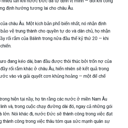
 nhiều lần khi nước Đức đã tự định vị mình — đôi khi công
ong định hướng tương lai cho châu Âu.
i của châu Âu. Một kịch bản phổ biến nhất, nó nhận định
 bảo vệ trung thành cho quyền tự do và dân chủ, họ nhận
ầy rối rắm của Bálinh trong nửa đầu thế kỷ thứ 20 — khi
chiến.
uro đang kéo dài, ban đầu được thôi thúc bởi trốn nợ của
 đầy rối rắm khác ở châu Âu, hiển nhiên sẽ kết quả trong
bước vào và giải quyết cơn khủng hoảng — một đế chế
rong hiện tại nầy, họ tin rằng các nước ở miền Nam Âu
linh và, trong cuộc chạy đường dài đó, ngay cả những gói
là lớn. Nói khác đi, nước Đức sẽ thành công trong việc đạt
g thành công trong việc thâu tóm qua sức mạnh quân sự