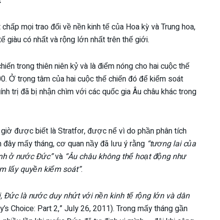
t
t chấp mọi trao đổi về nền kinh tế của Hoa kỳ và Trung hoa,
ế giàu có nhất và rộng lớn nhất trên thế giới.
iến trong thiên niên kỷ và là điểm nóng cho hai cuộc thế
0. Ở trọng tâm của hai cuộc thế chiến đó để kiểm soát
nh trị đã bị nhận chìm với các quốc gia Âu châu khác trong
giờ được biết là Stratfor, được nể vì do phần phân tích
h đây mấy tháng, cơ quan nầy đã lưu ý rằng
“tương lai của
ịnh ở nước Đức”
và
“Âu châu không thể hoạt động như
ắm lấy quyền kiểm soát”
.
i, Đức là nước duy nhứt với nền kinh tế rộng lớn và dân
y’s Choice: Part 2,” July 26, 2011). Trong mấy tháng gần