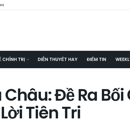
ews
Ế CHÍNH TRỊ
DIỄN THUYẾT HAY
ĐIỂM TIN
WEEKL
 Châu: Đề Ra Bối
ời Tiên Tri