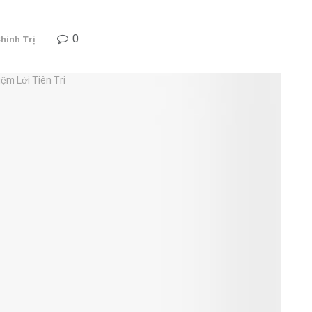
0
hính Trị