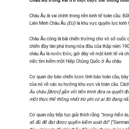
Châu Âu trong vai trò một thực thể thống nhấ
Châu Âu là vai chính trong nền kinh tế toàn cầu. Bấ
Liên Minh Châu Âu
(EU)
là khu vực quyền lực kinh t
Châu Âu cũng là bãi chiến trường cho vô số cuộc ch
chiến đầy tàn phá trong nửa đầu của thập niên 190
châu Âu là nước Đức, giờ đây về mặt kinh tế và chí
việc tìm kiếm một Hiệp Chủng Quốc ở Âu châu.
Cơ quan dự báo chiến lược tình báo toàn cầu, bây 
của nó về các xu hướng khu vực và toàn cầu. Các
Âu châu [được] gắn với tiến trình đưa ra quyết đ
một thực thể thống nhất trừ phi có ai đó đang n
Cơ quan nầy tiếp tục giải thích rằng
“trong hiện tạ
số đủ để đạt được quyền kiểm soát đó
” (“German