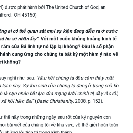
) được phát hành bởi The United Church of God, an
Milford, OH 45150)
ng ai có thể quan sát mọi sự kiện đang diễn ra ở nước
à họ sẽ nhận lấy”
. Với một cuộc khủng hoảng kinh tế
i rắm của Bá linh tự nó lặp lại không? Đâu là số phận
 thánh cung ứng cho chúng ta bất kỳ một hàm ý nào về
ới không?
suy nghĩ như sau:
“Hầu hết chúng ta đều cảm thấy mất
n loạn nầy. Sự tồn sinh của chúng ta đang ở trong chỗ hồ
là nạn nhân bất lực của mạng lưới chính trị đầy rắc rối,
xã hội hiện đại”
(
Basic Christianity,
2008, p. 152).
ư thế nầy trong những ngày sau rốt của kỷ nguyên con
 mọi bài viết của chúng tôi về khu vực, về thế giới hoàn toàn
 những lời tiên tri trong Kinh thánh.