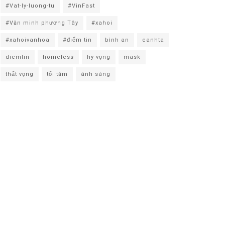
#Vat-ly-luong-tu
#VinFast
#Văn minh phương Tây
#xahoi
#xahoivanhoa
#điểm tin
bình an
canhta
diemtin
homeless
hy vọng
mask
thất vọng
tối tăm
ánh sáng