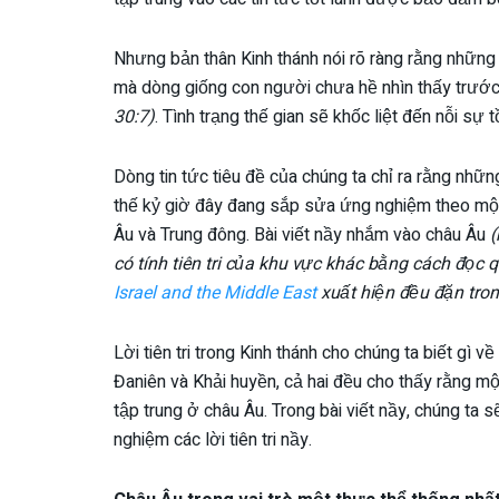
Nhưng bản thân Kinh thánh nói rõ ràng rằng những 
mà dòng giống con người chưa hề nhìn thấy trướ
30:7)
. Tình trạng thế gian sẽ khốc liệt đến nỗi sự
Dòng tin tức tiêu đề của chúng ta chỉ ra rằng những
thế kỷ giờ đây đang sắp sửa ứng nghiệm theo mộ
Âu và Trung đông. Bài viết nầy nhắm vào châu Âu
(
có tính tiên tri của khu vực khác bằng cách đọc
Israel and the Middle East
xuất hiện đều đặn tron
Lời tiên tri trong Kinh thánh cho chúng ta biết gì 
Đaniên và Khải huyền, cả hai đều cho thấy rằng một
tập trung ở châu Âu. Trong bài viết nầy, chúng ta
nghiệm các lời tiên tri nầy.