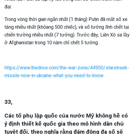
đại:
Trong vòng thời gian ngắn nhất (1 tháng) Putin đã mất số xe
tăng nhiều nhất (khỏang 500 chiếc), và số tướng lĩnh chết tại
chiến trường nhiều nhất (7 tướng). Trước đây, Liên Xô sa lầy
ở Afghanistan trong 10 năm chỉ chết 5 tướng.
https://www.thedrive.com/the-war-zone/44950/starstreek-
missile-now-in-ukraine-what-you-need-to-know
33,
Các tổ phụ lập quốc của nước Mỹ không hề có
ý định thiết kế quốc gia theo mô hình dân chủ
tuyệt đối, theo nghĩa rằng đám đông đa số sẽ