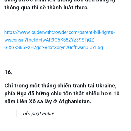
thông qua thì sẽ thành luật thực.
https://www.louderwithcrowder.com/parent-bill-rights-
wisconsin?fbclid=IwAR3O5K582Yz39SFjQZ-
GlXGKSk5FzH2gor-84xtSdryn7GcfhwanJIJYL6g
16
,
Chỉ trong một tháng chiến tranh tại Ukraine,
phía Nga đã hứng chịu tổn thất nhiều hơn 10
năm Liên Xô sa lầy ở Afghanistan.
Trời phạt Putin!