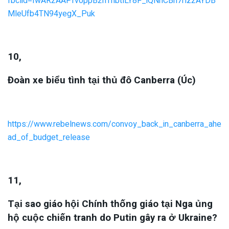
fbclid=IwAR2AAPfv0ppB2nThbtlLY8F_iQNnCBh7rlz2AYDB
MleUfb4TN94yegX_Puk
10,
Đoàn xe biểu tình tại thủ đô Canberra (Úc)
https://www.rebelnews.com/convoy_back_in_canberra_ahe
ad_of_budget_release
11,
Tại sao giáo hội Chính thống giáo tại Nga ủng
hộ cuộc chiến tranh do Putin gây ra ở Ukraine?