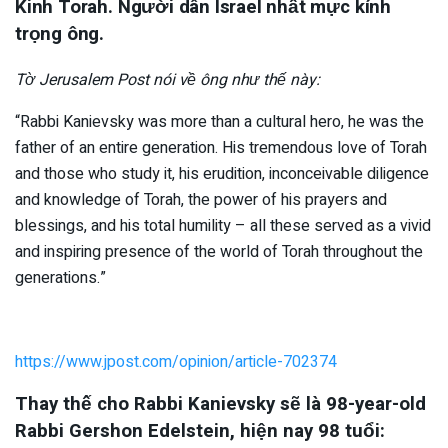
Kinh Torah. Người dân Israel nhất mực kính
trọng ông.
Tờ Jerusalem Post nói về ông như thế này:
“Rabbi Kanievsky was more than a cultural hero, he was the
father of an entire generation. His tremendous love of Torah
and those who study it, his erudition, inconceivable diligence
and knowledge of Torah, the power of his prayers and
blessings, and his total humility – all these served as a vivid
and inspiring presence of the world of Torah throughout the
generations.”
https://www.jpost.com/opinion/article-702374
Thay thế cho Rabbi Kanievsky sẽ là 98-year-old
Rabbi Gershon Edelstein, hiện nay 98 tuổi: