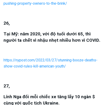
pushing-property-owners-to-the-brink/
26,
Tại Mỹ: năm 2020, với độ tuổi dưới 65, thì
người ta chết vì nhậu nhẹt nhiều hơn vì COVID.
https://nypost.com/2022/03/27/stunning-booze-deaths-
show-covid-rules-kill-american-youth/
27,
Lính Nga đổi mỗi chiếc xe tăng lấy 10 ngàn $
cùng với quốc tịch Ukraine.