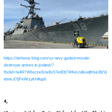
https://defence-blog.com/us-navy-guided-missile-
destroyer-arrives-in-poland/?
fbclid=IwAR1W6scze3UwBx57edEbTWKeLndkuvj8muU8zVj
ehrwJCfjPeWrzy6HAup0
4,