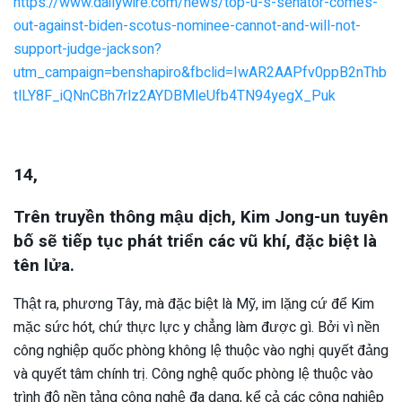
https://www.dailywire.com/news/top-u-s-senator-comes-
out-against-biden-scotus-nominee-cannot-and-will-not-
support-judge-jackson?
utm_campaign=benshapiro&fbclid=IwAR2AAPfv0ppB2nThb
tlLY8F_iQNnCBh7rlz2AYDBMleUfb4TN94yegX_Puk
14,
Trên truyền thông mậu dịch, Kim Jong-un tuyên
bố sẽ tiếp tục phát triển các vũ khí, đặc biệt là
tên lửa.
Thật ra, phương Tây, mà đặc biệt là Mỹ, im lặng cứ để Kim
mặc sức hót, chứ thực lực y chẳng làm được gì. Bởi vì nền
công nghiệp quốc phòng không lệ thuộc vào nghị quyết đảng
và quyết tâm chính trị. Công nghệ quốc phòng lệ thuộc vào
trình độ nền tảng công nghệ đa dạng, kể cả các công nghiệp