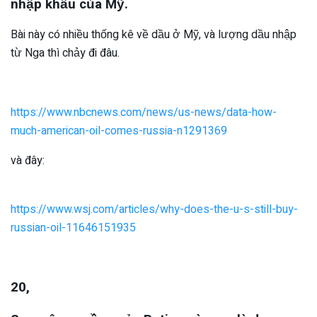
nhập khẩu của Mỹ.
Bài này có nhiều thống kê về dầu ở Mỹ, và lượng dầu nhập
từ Nga thì chảy đi đâu.
https://www.nbcnews.com/news/us-news/data-how-
much-american-oil-comes-russia-n1291369
và đây:
https://www.wsj.com/articles/why-does-the-u-s-still-buy-
russian-oil-11646151935
20,