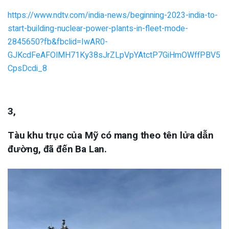
https://www.ndtv.com/india-news/beginning-2023-india-to-
start-building-nuclear-power-plants-in-fleet-mode-
2845650?fb&fbclid=IwAR0-
GJKcdFeAFOlMH71Ky38sJrZLpVpYAtctP7GiHmOWffPBV5
CpsDcdi_8
3,
Tàu khu trục của Mỹ có mang theo tên lửa dẫn
đường, đã đến Ba Lan.