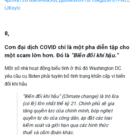
4provaT3xHxaKW40kX8LzjulGwGvGVYBr10Agu2eHtTFWLL
lJKsyIc
8,
Cơn đại dịch COVID chỉ là một pha diễn tập cho
một scam lớn hơn. Đó là
“Biến đổi khí hậu.”
Một số nhà hoạt động biểu tình ở thủ đô Washington DC.
yêu cầu cụ Biden phải tuyên bố tình trạng khẩn cấp vì biến
đổi khí hậu.
“Biến đổi khí hậu” (Climate change) là trò lừa
(có lẽ) lớn nhất thế kỷ 21. Chính phủ sẽ gia
tăng quyền lực của chính mình, bóp nghẹt
quyền tự do của công dân, áp đặt các loại
kiểm soát và giới hạn qua các hình thức
thuế và cấm đoán khác.