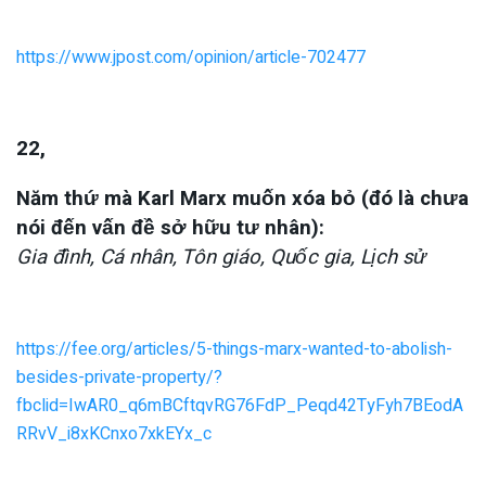
https://www.jpost.com/opinion/article-702477
22,
Năm thứ mà Karl Marx muốn xóa bỏ (đó là chưa
nói đến vấn đề sở hữu tư nhân):
Gia đình, Cá nhân, Tôn giáo, Quốc gia, Lịch sử
https://fee.org/articles/5-things-marx-wanted-to-abolish-
besides-private-property/?
fbclid=IwAR0_q6mBCftqvRG76FdP_Peqd42TyFyh7BEodA
RRvV_i8xKCnxo7xkEYx_c