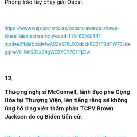
Phong trào tẩy chay giải Oscar.
https://www.wsj.com/articles/oscars-awards-shows-
liberal-bias-actors-holywood-11648226044?
mod=e2fb&fbclid=IwAR2s6F8UXOdoxkRC2fP3dPW70L6e
gqIreV0-MnS03zZ4gWD2YCR7QFFjZIw
13
,
Thượng nghị sĩ McConnell, lãnh đạo phe Cộng
Hòa tại Thượng Viện, lên tiếng rằng sẽ không
ủng hộ ứng viên thẩm phán TCPV Brown
Jackson do cụ Biden tiến cử.