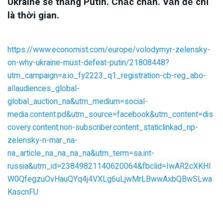
Ukraine sẽ thắng Putin. Chắc chắn. Vấn đề chỉ
là thời gian.
https://www.economist.com/europe/volodymyr-zelensky-
on-why-ukraine-must-defeat-putin/21808448?
utm_campaign=a.io_fy2223_q1_registration-cb-reg_abo-
allaudiences_global-
global_auction_na&utm_medium=social-
media.content.pd&utm_source=facebook&utm_content=dis
covery.content.non-subscriber.content_staticlinkad_np-
zelensky-n-mar_na-
na_article_na_na_na_na&utm_term=sa.int-
russia&utm_id=23849821140620064&fbclid=IwAR2cXKHI
W0QfegzuOvHauQYq4j4VXLg6uLjwMrLBwwAxbQBwSLwa
KascnFU