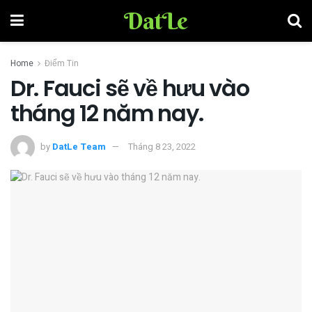
DatLe
Home
Điểm Tin
Dr. Fauci sẽ về hưu vào
tháng 12 năm nay.
by
DatLe Team
Tháng 8 23, 2022