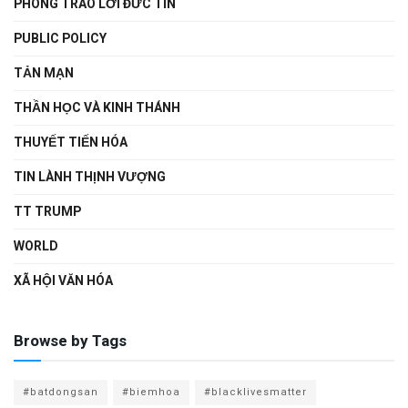
PHONG TRÀO LỜI ĐỨC TIN
PUBLIC POLICY
TẢN MẠN
THẦN HỌC VÀ KINH THÁNH
THUYẾT TIẾN HÓA
TIN LÀNH THỊNH VƯỢNG
TT TRUMP
WORLD
XÃ HỘI VĂN HÓA
Browse by Tags
#batdongsan
#biemhoa
#blacklivesmatter