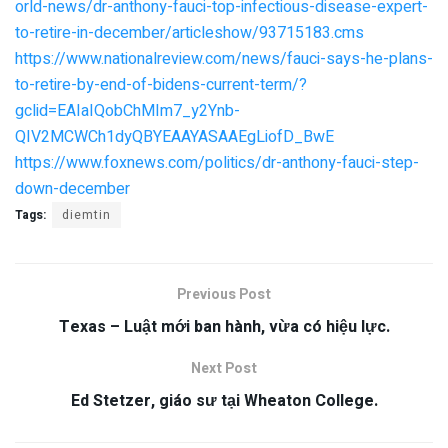
orld-news/dr-anthony-fauci-top-infectious-disease-expert-
to-retire-in-december/articleshow/93715183.cms
https://www.nationalreview.com/news/fauci-says-he-plans-
to-retire-by-end-of-bidens-current-term/?
gclid=EAIaIQobChMIm7_y2Ynb-
QIV2MCWCh1dyQBYEAAYASAAEgLiofD_BwE
https://www.foxnews.com/politics/dr-anthony-fauci-step-
down-december
Tags:
diemtin
Previous Post
Texas – Luật mới ban hành, vừa có hiệu lực.
Next Post
Ed Stetzer, giáo sư tại Wheaton College.