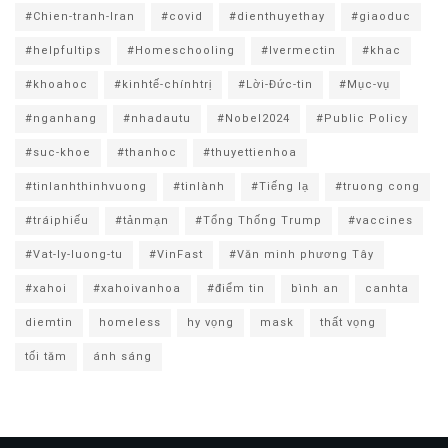
#Chien-tranh-Iran
#covid
#dienthuyethay
#giaoduc
#helpfultips
#Homeschooling
#Ivermectin
#khac
#khoahoc
#kinhtế-chínhtrị
#Lời-Đức-tin
#Mục-vụ
#nganhang
#nhadautu
#Nobel2024
#Public Policy
#suc-khoe
#thanhoc
#thuyettienhoa
#tinlanhthinhvuong
#tinlành
#Tiếng lạ
#truong cong
#tráiphiếu
#tảnmạn
#Tổng Thống Trump
#vaccines
#Vat-ly-luong-tu
#VinFast
#Văn minh phương Tây
#xahoi
#xahoivanhoa
#điểm tin
bình an
canhta
diemtin
homeless
hy vọng
mask
thất vọng
tối tăm
ánh sáng