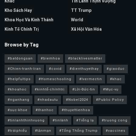
Khác
Tin Lành Thịnh Vượng
Kho Sách Hay
TT Trump
Khoa Học Và Kinh Thánh
World
Kinh Tế Chính Trị
Xã Hội Văn Hóa
Browse by Tag
#batdongsan
#biemhoa
#blacklivesmatter
#Chien-tranh-Iran
#covid
#dienthuyethay
#giaoduc
#helpfultips
#Homeschooling
#Ivermectin
#khac
#khoahoc
#kinhtế-chínhtrị
#Lời-Đức-tin
#Mục-vụ
#nganhang
#nhadautu
#Nobel2024
#Public Policy
#suc-khoe
#thanhoc
#thuyettienhoa
#tinlanhthinhvuong
#tinlành
#Tiếng lạ
#truong cong
#tráiphiếu
#tảnmạn
#Tổng Thống Trump
#vaccines