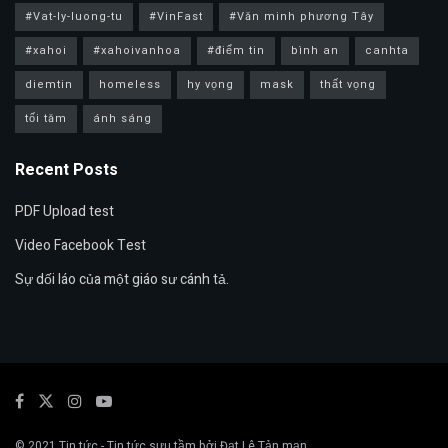
#Vat-ly-luong-tu
#VinFast
#Văn minh phương Tây
#xahoi
#xahoivanhoa
#điểm tin
bình an
canhta
diemtin
homeless
hy vọng
mask
thất vọng
tối tăm
ánh sáng
Recent Posts
PDF Upload test
Video Facebook Test
Sự dối láo của một giáo sư cánh tả.
© 2021
Tin tức
- Tin tức sưu tầm bởi Đạt Lê
Tản mạn
.