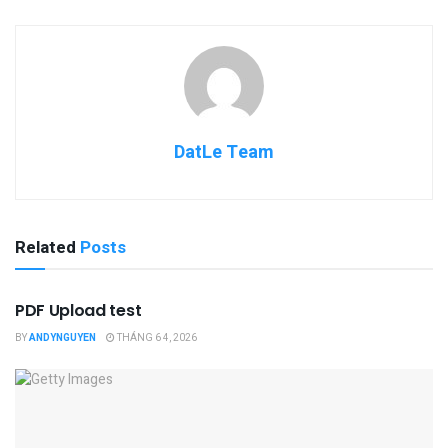
DatLe Team
Related
Posts
ĐIỂM TIN
PDF Upload test
BY
ANDYNGUYEN
THÁNG 6 4, 2026