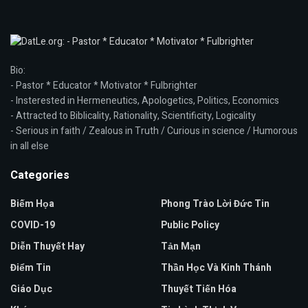
Bio:
- Pastor * Educator * Motivator * Fulbrighter
- Insterested in Hermeneutics, Apologetics, Politics, Economics
- Attracted to Biblicality, Rationality, Scientificity, Logicality
- Serious in faith / Zealous in Truth / Curious in science / Humorous
in all else
Categories
Biếm Họa
Phong Trào Lời Đức Tin
COVID-19
Public Policy
Diễn Thuyết Hay
Tản Mạn
Điểm Tin
Thần Học Và Kinh Thánh
Giáo Dục
Thuyết Tiến Hóa