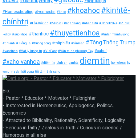
#giaoduc
#covid
#dienthuyethay
#helpfultips
#kinhtế-
#khoahoc
#Homeschooling
#Ivermectin
#khac
chínhtrị
#Lời-Đức-tin
#Mục-vụ
#nganhang
#nhadautu
#Nobel2024
#Public
#thuyettienhoa
#thanhoc
Policy
#suc-khoe
#tinlanhthinhvuong
#Tổng Thống Trump
#tráiphiếu
#tinlành
#Tiếng lạ
#truong cong
#tảnmạn
#xahoi
#vaccines
#Vat-ly-luong-tu
#VinFast
#Văn minh phương Tây
diemtin
#xahoivanhoa
#điểm tin
bình an
canhta
homeless
hy
vọng
mask
thất vọng
tối tăm
ánh sáng
Bio:
- Pastor * Educator * Motivator * Fulbrighter
- Insterested in Hermeneutics, Apologetics, Politics,
Economics
- Attracted to Biblicality, Rationality, Scientificity, Logicality
- Serious in faith / Zealous in Truth / Curious in science /
Humorous in all else