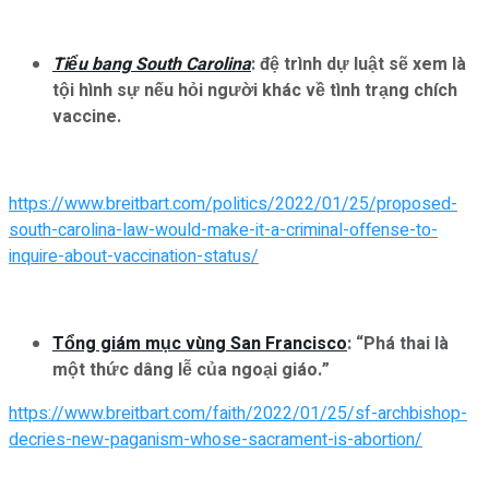
Tiểu bang South Carolina
: đệ trình dự luật sẽ xem là
tội hình sự nếu hỏi người khác về tình trạng chích
vaccine.
https://www.breitbart.com/politics/2022/01/25/proposed-
south-carolina-law-would-make-it-a-criminal-offense-to-
inquire-about-vaccination-status/
Tổng giám mục vùng San Francisco
: “Phá thai là
một thức dâng lễ của ngoại giáo.”
https://www.breitbart.com/faith/2022/01/25/sf-archbishop-
decries-new-paganism-whose-sacrament-is-abortion/