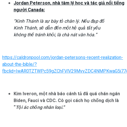
Jordan Peterson, nhà tâm lý học và tác giả nổi tiếng
người Canada:
“Kinh Thánh là sự bày tỏ chân lý. Nếu đạp đổ
Kinh Thánh, sẽ dẫn đến một hệ quả tất yếu
không thể tránh khỏi, là chà nát văn hóa.”
https://caldronpool.com/jordan-petersons-recent-realization-
about-the-bible/?
fbclid=IwAR0TZTWPc59gZChFVlV29MvvZDC4NMPKwaG5i77
Kim Iveron, một nhà báo cánh tả đã quá chán ngán
Biden, Fauci và CDC. Cô gọi cách họ chống dịch là
“
Tội ác chống nhân loại.
”