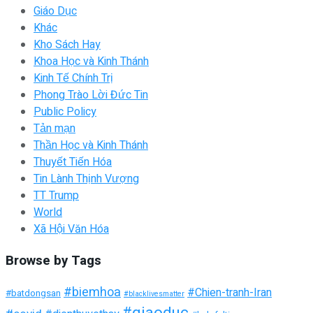
Giáo Dục
Khác
Kho Sách Hay
Khoa Học và Kinh Thánh
Kinh Tế Chính Trị
Phong Trào Lời Đức Tin
Public Policy
Tản mạn
Thần Học và Kinh Thánh
Thuyết Tiến Hóa
Tin Lành Thịnh Vượng
TT Trump
World
Xã Hội Văn Hóa
Browse by Tags
#biemhoa
#Chien-tranh-Iran
#batdongsan
#blacklivesmatter