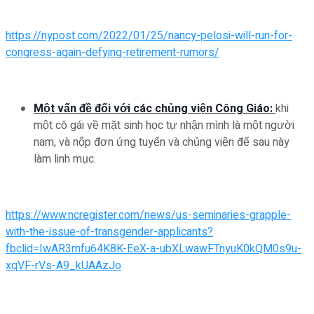
https://nypost.com/2022/01/25/nancy-pelosi-will-run-for-
congress-again-defying-retirement-rumors/
Một vấn đề đối với các chủng viện Công Giáo:
khi
một cô gái về mặt sinh học tự nhận mình là một người
nam, và nộp đơn ứng tuyển và chủng viện để sau này
làm linh mục.
https://www.ncregister.com/news/us-seminaries-grapple-
with-the-issue-of-transgender-applicants?
fbclid=IwAR3mfu64K8K-EeX-a-ubXLwawFTnyuK0kQM0s9u-
xqVF-rVs-A9_kUAAzJo