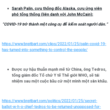
Sarah Palin, cựu thống đốc Alaska, cựu ứng viên
phó tổng thống (liên danh với John McCain):
“COVID-19 trở thành một công cụ để kiểm soát người dân.”
https://www.breitbart.com/clips/2022/01/25/palin-covid-19-
has-turned-into-something-to-control-the-people/
Được sự hậu thuẫn mạnh mẽ từ China, ông Tedros,
tổng giám đốc Tổ chứ Y tế Thế giới WHO, sẽ tái
nhiệm sau một cuộc bầu cử một mình một sân khấu.
https://www.breitbart.com/politics/2022/01/25/secret-
ballot-w-h-o-chief-tedros-to-be-returned-unopposed-for-