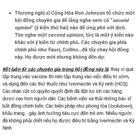
Thượng nghị sĩ Cộng Hòa Ron Johnson tổ chức một
hội đồng chuyên gia để lắng nghe xem có “
second
opinion
” (ý kiến thứ hai) nào để ứng phó với dịch.
Tìm nghe một second opinion, tức là một ý kiến nào
khác với ý kiến từ chính phủ. Các chuyên gia phía
chính phủ như Fauci, Collins…đã tẩy chay hội đồng
này. Họ được mời nhưng không đến dự.
Kết luận từ các chuyên gia trong hội đồng này là
: thay vì quá
tập trung vào vaccine thì nên tập trung vào việc điều trị sớm,
và dùng đến các thứ thuốc như Ivermectin và Ký ninh (HCQ).
Các nhân vật có quyền quyết định đã đặt lợi ích các hãng
dược cao hơn người dân. Các bệnh viện sa thải những bác sĩ
bất đồng chính kiến. Các biện pháp như phong tỏa (
lockdown
),
khẩu trang… gây ảnh hưởng tiêu cực đến trẻ em. Nhiều người
đã không phải chết nếu họ được điều trị bằng Ivermectin và Ký
Ninh.