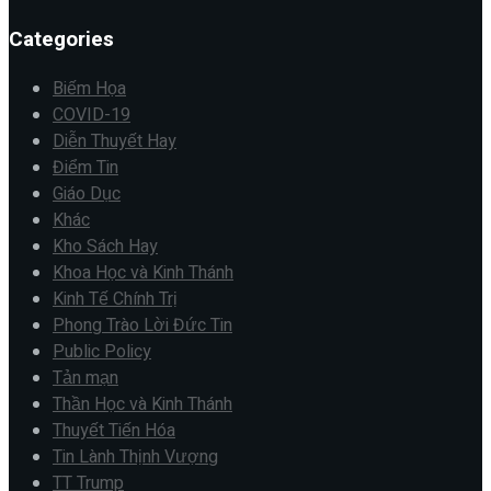
Categories
Biếm Họa
COVID-19
Diễn Thuyết Hay
Điểm Tin
Giáo Dục
Khác
Kho Sách Hay
Khoa Học và Kinh Thánh
Kinh Tế Chính Trị
Phong Trào Lời Đức Tin
Public Policy
Tản mạn
Thần Học và Kinh Thánh
Thuyết Tiến Hóa
Tin Lành Thịnh Vượng
TT Trump