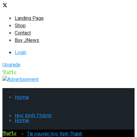
Landing Page
Shop
Contact
Buy JNews
Login
Upgrade
DatLe
Home
Học Kinh Thánh
Home
DatLe
Tài nguyên học Kinh Thánh