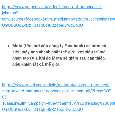
https://www.prageru.com/video/stories-of-us-adrienne-
johnson?
utm_source=facebook&utm_medium=post&utm_campaign=s
QmOBSOoZvDz_Q1Tq8oI8R21peIDwqDbJQ
Meta (tên mới của công ty Facebook) sẽ sớm có
siêu máy tính nhanh nhất thế giới, với siêu trí tuệ
nhân tạo (AI). Khi đó Meta sẽ giám sát, can thiệp,
điều khiển tất cả thế giới.
https://www.zdnet.com/article/metas-data2vec-is-the-next-
step-toward-one-neural-network-to-rule-them-all/?ftag=COS-
05-
10aaa0h&utm_campaign=trueAnthem%3A%20Trending%20Con
QmOBSOoZvDz_Q1Tq8oI8R21peIDwqDbJQ