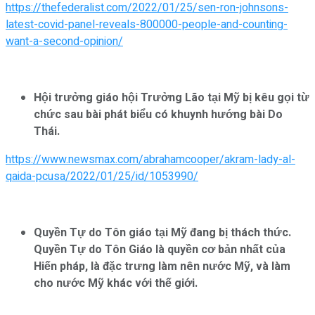
https://thefederalist.com/2022/01/25/sen-ron-johnsons-
latest-covid-panel-reveals-800000-people-and-counting-
want-a-second-opinion/
Hội trưởng giáo hội Trưởng Lão tại Mỹ bị kêu gọi từ
chức sau bài phát biểu có khuynh hướng bài Do
Thái.
https://www.newsmax.com/abrahamcooper/akram-lady-al-
qaida-pcusa/2022/01/25/id/1053990/
Quyền Tự do Tôn giáo tại Mỹ đang bị thách thức.
Quyền Tự do Tôn Giáo là quyền cơ bản nhất của
Hiến pháp, là đặc trưng làm nên nước Mỹ, và làm
cho nước Mỹ khác với thế giới.