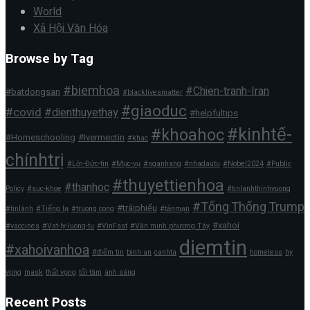
World
Xã Hội Văn Hóa
Browse by Tag
#biemhoa
#Chien-tranh-Iran
#batdongsan
#blacklivesmatter
#giaoduc
#covid
#dienthuyethay
#helpfultips
#kinhtế-
#khoahoc
#Homeschooling
#Ivermectin
#khac
chínhtrị
#Lời-Đức-tin
#Mục-vụ
#nganhang
#nhadautu
#Nobel2024
#Public
#thuyettienhoa
#thanhoc
Policy
#suc-khoe
#tinlanhthinhvuong
#Tổng Thống Trump
#tráiphiếu
#tinlành
#Tiếng lạ
#truong cong
#tảnmạn
#xahoi
#vaccines
#Vat-ly-luong-tu
#VinFast
#Văn minh phương Tây
diemtin
#xahoivanhoa
#điểm tin
bình an
canhta
homeless
hy
vọng
mask
thất vọng
tối tăm
ánh sáng
Recent Posts