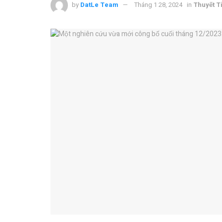
by
DatLe Team
Tháng 1 28, 2024
in
Thuyết T