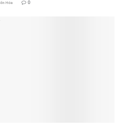
0
iến Hóa