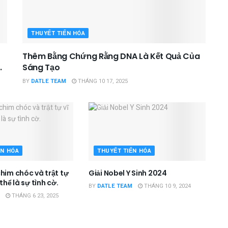
THUYẾT TIẾN HÓA
Thêm Bằng Chứng Rằng DNA Là Kết Quả Của
.
Sáng Tạo
BY
DATLE TEAM
THÁNG 10 17, 2025
ẾN HÓA
THUYẾT TIẾN HÓA
him chóc và trật tự
Giải Nobel Y Sinh 2024
thể là sự tình cờ.
BY
DATLE TEAM
THÁNG 10 9, 2024
THÁNG 6 23, 2025