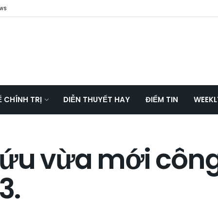
ews
Ế CHÍNH TRỊ
DIỄN THUYẾT HAY
ĐIỂM TIN
WEEKL
ứu vừa mới công
3.