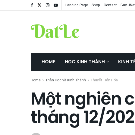
Landing Page
Shop
Contact
Buy JN
DatLe
HOME
HỌC KINH THÁNH
KINH T
Home
Thần Học và Kinh Thánh
Thuyết Tiến Hóa
Một nghiên c
tháng 12/202