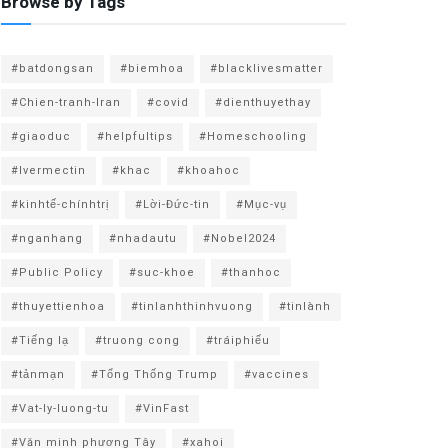
Browse by Tags
#batdongsan
#biemhoa
#blacklivesmatter
#Chien-tranh-Iran
#covid
#dienthuyethay
#giaoduc
#helpfultips
#Homeschooling
#Ivermectin
#khac
#khoahoc
#kinhtế-chínhtrị
#Lời-Đức-tin
#Mục-vụ
#nganhang
#nhadautu
#Nobel2024
#Public Policy
#suc-khoe
#thanhoc
#thuyettienhoa
#tinlanhthinhvuong
#tinlành
#Tiếng lạ
#truong cong
#tráiphiếu
#tảnmạn
#Tổng Thống Trump
#vaccines
#Vat-ly-luong-tu
#VinFast
#Văn minh phương Tây
#xahoi