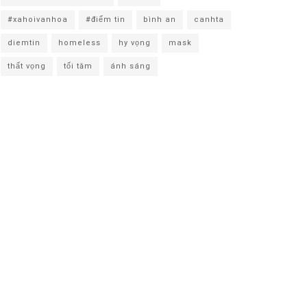
#xahoivanhoa
#điểm tin
bình an
canhta
diemtin
homeless
hy vọng
mask
thất vọng
tối tăm
ánh sáng