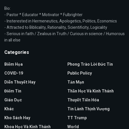
Bio:
- Pastor * Educator * Motivator * Fulbrighter
- Insterested in Hermeneutics, Apologetics, Politics, Economics
- Attracted to Biblicality, Rationality, Scientificity, Logicality
- Serious in faith / Zealous in Truth / Curious in science / Humorous
in all else
Categories
Biếm Họa
Phong Trào Lời Đức Tin
COVID-19
Public Policy
Diễn Thuyết Hay
Tản Mạn
Điểm Tin
Thần Học Và Kinh Thánh
Giáo Dục
Thuyết Tiến Hóa
Khác
Tin Lành Thịnh Vượng
Kho Sách Hay
TT Trump
Khoa Học Và Kinh Thánh
World