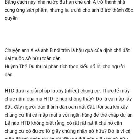
Bằng cách này, nhà nước đã hạn chế anh A trở thành nhà
cung ứng sản phẩm, nhưng lại ưu ái cho anh B trở thành độc
quyền.
Chuyện anh A và anh B nói trên là hậu quả của định chế đất
đai thuộc sở hữu toàn dân.
Huỳnh Thế Du thì lại phân tích theo kiểu đổ lỗi cho người
dân.
HTD đưa ra giải pháp là xây (nhiều) chung cư. Thực tế mấy
chục năm qua mà HTD lẽ nào không thấy? Đó là cá mập lấy
đất, đẩy người dân thành dân oan mất đất. Rồi sau khi xây
chung cư thì cá mập mafia với ngân hàng để thế chấp dự án.
Lẽ nào HTD không biết rằng, có rất rất rất ít chủ hộ căn
chung cư có được tờ giấy chứng nhận sở hữu? Đó là vì cá