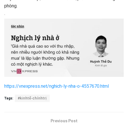
phòng.
.
https://vnexpress.net/nghich-ly-nha-o-4557670.html
Tags:
#kinhtế-chínhtrị
Previous Post