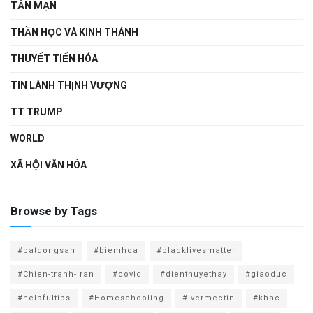
TẢN MẠN
THẦN HỌC VÀ KINH THÁNH
THUYẾT TIẾN HÓA
TIN LÀNH THỊNH VƯỢNG
TT TRUMP
WORLD
XÃ HỘI VĂN HÓA
Browse by Tags
#batdongsan
#biemhoa
#blacklivesmatter
#Chien-tranh-Iran
#covid
#dienthuyethay
#giaoduc
#helpfultips
#Homeschooling
#Ivermectin
#khac