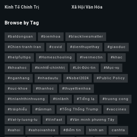
Kinh Tế Chính Trị
Xã Hội Văn Hóa
Browse by Tag
#batdongsan
#biemhoa
#blacklivesmatter
#Chien-tranh-Iran
#covid
#dienthuyethay
#giaoduc
#helpfultips
#Homeschooling
#Ivermectin
#khac
#khoahoc
#kinhtế-chínhtrị
#Lời-Đức-tin
#Mục-vụ
#nganhang
#nhadautu
#Nobel2024
#Public Policy
#suc-khoe
#thanhoc
#thuyettienhoa
#tinlanhthinhvuong
#tinlành
#Tiếng lạ
#truong cong
#tráiphiếu
#tảnmạn
#Tổng Thống Trump
#vaccines
#Vat-ly-luong-tu
#VinFast
#Văn minh phương Tây
#xahoi
#xahoivanhoa
#điểm tin
bình an
canhta