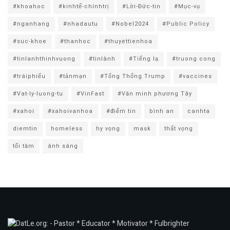
#khoahoc
#kinhtế-chínhtrị
#Lời-Đức-tin
#Mục-vụ
#nganhang
#nhadautu
#Nobel2024
#Public Policy
#suc-khoe
#thanhoc
#thuyettienhoa
#tinlanhthinhvuong
#tinlành
#Tiếng lạ
#truong cong
#tráiphiếu
#tảnmạn
#Tổng Thống Trump
#vaccines
#Vat-ly-luong-tu
#VinFast
#Văn minh phương Tây
#xahoi
#xahoivanhoa
#điểm tin
bình an
canhta
diemtin
homeless
hy vọng
mask
thất vọng
tối tăm
ánh sáng