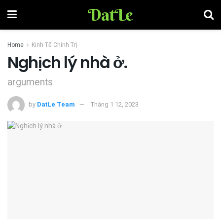
DatLe
Home
Kinh Tế Chính Trị
Nghịch lý nhà ở.
arguments
by
DatLe Team
Tháng 1 12, 2023