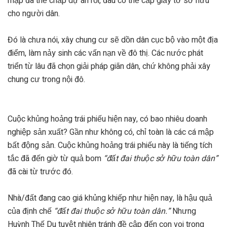
mập đã thế chấp dự án rồi, đâu có thể cấp giấy tờ sở hữu
cho người dân.
Đó là chưa nói, xây chung cư sẽ dồn dân cục bộ vào một địa
điểm, làm nảy sinh các vấn nạn về đô thị. Các nước phát
triển từ lâu đã chọn giải pháp giãn dân, chứ không phải xây
chung cư trong nội đô.
Cuộc khủng hoảng trái phiếu hiện nay, có bao nhiêu doanh
nghiệp sản xuất? Gần như không có, chỉ toàn là các cá mập
bất động sản. Cuộc khủng hoảng trái phiếu này là tiếng tích
tắc đã đến giờ từ quả bom
“đất đai thuộc sở hữu toàn dân”
đã cài từ trước đó.
Nhà/đất đang cao giá khủng khiếp như hiện nay, là hậu quả
của định chế
“đất đai thuộc sở hữu toàn dân.”
Nhưng
Huỳnh Thế Du tuyệt nhiên tránh đề cập đến con voi trong